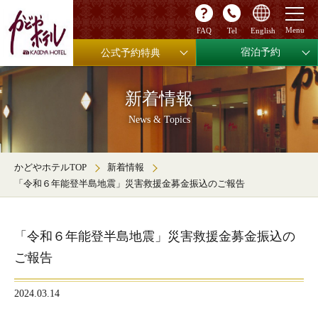
FAQ
Tel
English
宿泊予約
公式予約特典
新着情報
News & Topics
かどやホテルTOP
新着情報
「令和６年能登半島地震」災害救援金募金振込のご報告
「令和６年能登半島地震」災害救援金募金振込の
ご報告
2024.03.14