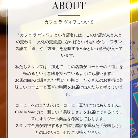
ABOUT
カフェ ラ ヴォワについて
「カフェ ラ ヴォワ」という店名には、このお店が人と人と
の交わり、
文化の交流点になればという思いから、
フラン
ス語で「道」や「方法」を意味するVoieという単語が入って
います。
私たちスタッフは、加えて、この名前がコーヒーの「道」を
極めるという意味を持っているようにも思います。
お店の由来に隠された"思い"と共に、
たくさんのお客様に美
味しいコーヒーと寛ぎの時間をお届け出来たらと考えていま
す。
コーヒーへのこだわりは、コーヒー豆だけではありません。
Café la Voieでは、新しい「美味しさ」をお届けできるよう、
常にオリジナル商品を考案しております。
スタッフ全員が納得するまで試行錯誤を重ねた「美味しさ」
との出会いに、ぜひご期待ください。