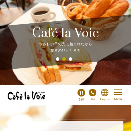
Café la Voie
やさしい日の光に包まれながら
寛ぎのひとときを
予約
Tel
English